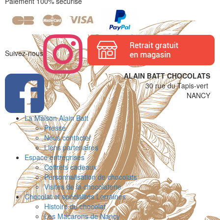
Paiement 100% sécurisé
Suivez-nous
ALAIN BATT CHOCOLATS
30 rue du Tapis-vert
NANCY
La Maison Alain Batt
Presse
Nous contacter
Liens partenaires
Espace entreprises
Coffrets cadeaux
Personnalisation de chocolats
Visites de la chocolaterie
Chocolat et spécialités Lorraines
Histoire du chocolat
Les Macarons de Nancy