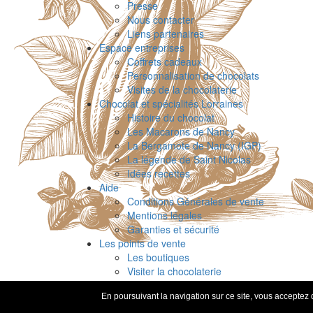
Presse
Nous contacter
Liens partenaires
Espace entreprises
Coffrets cadeaux
Personnalisation de chocolats
Visites de la chocolaterie
Chocolat et spécialités Lorraines
Histoire du chocolat
Les Macarons de Nancy
La Bergamote de Nancy (IGP)
La légende de Saint Nicolas
Idées recettes
Aide
Conditions Générales de vente
Mentions légales
Garanties et sécurité
Les points de vente
Les boutiques
Visiter la chocolaterie
Parrainage & fidélité
En poursuivant la navigation sur ce site, vous acceptez q
Recherche de produits
-
Presse
-
Contact
-
Liens part