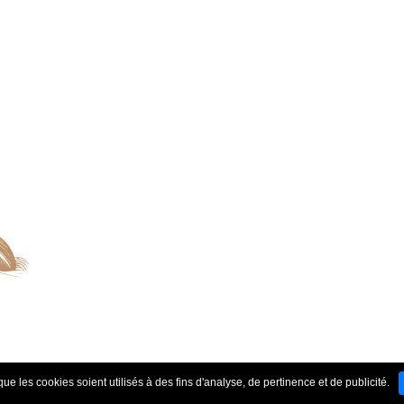
ue les cookies soient utilisés à des fins d'analyse, de pertinence et de publicité.
enaires
-
Conditions générales de vente
-
Mentions légales