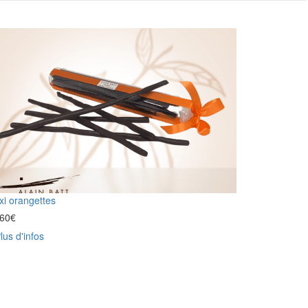
i orangettes
,60
€
lus d'infos