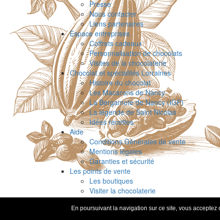
Presse
Nous contacter
Liens partenaires
Espace entreprises
Coffrets cadeaux
Personnalisation de chocolats
Visites de la chocolaterie
Chocolat et spécialités Lorraines
Histoire du chocolat
Les Macarons de Nancy
La Bergamote de Nancy (IGP)
La légende de Saint Nicolas
Idées recettes
Aide
Conditions Générales de vente
Mentions légales
Garanties et sécurité
Les points de vente
Les boutiques
Visiter la chocolaterie
Parrainage & fidélité
En poursuivant la navigation sur ce site, vous acceptez q
Recherche de produits
-
Presse
-
Contact
-
Liens part