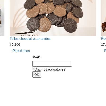
Tuiles chocolat et amandes
Roc
15,20
€
27
Plus d'infos
P
Mail
*
*
Champs obligatoires