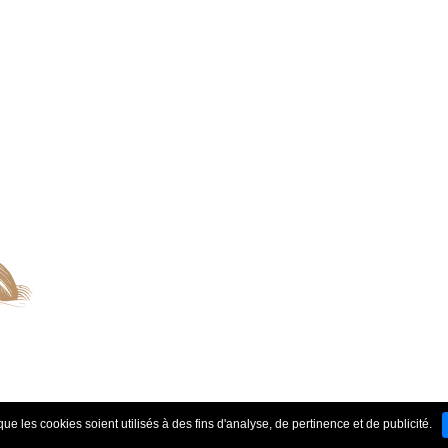
ue les cookies soient utilisés à des fins d'analyse, de pertinence et de publicité.
enaires
-
Conditions générales de vente
-
Mentions légales