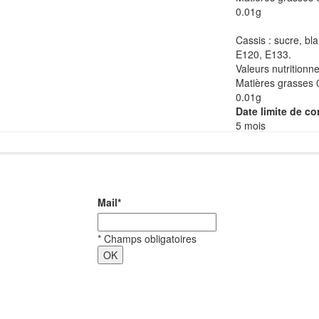
0.01g
Cassis : sucre, bl
E120, E133.
Valeurs nutritionn
Matières grasses 0
0.01g
Date limite de c
5 mois
Mail
*
*
Champs obligatoires