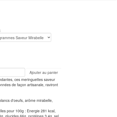
t
Ajouter au panier
ndantes, ces meringuettes saveur
onnées de façon artisanale, raviront
 blancs d'oeufs, arôme mirabelle,
elles pour 100g : Energie 281 kcal,
g, glucides 66g, protéines 3.4g, sel