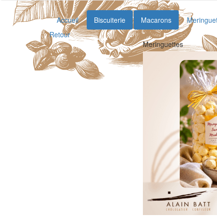
Accueil
Biscuiterie
Macarons
Meringue
Retour
Meringuettes