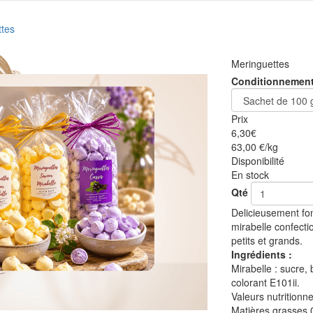
ttes
Meringuettes
Conditionnemen
Prix
6,30
€
63,00 €/kg
Disponibilité
En stock
Qté
Delicieusement fo
mirabelle confecti
petits et grands.
Ingrédients :
Mirabelle : sucre,
colorant E101ii.
Valeurs nutritionn
Matières grasses 0