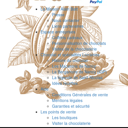
La Maison Alain Batt
Presse
Nous contacter
Liens partenaires
Espace entreprises
Coffrets cadeaux
Personnalisation de chocolats
Visites de la chocolaterie
Chocolat et spécialités Lorraines
Histoire du chocolat
Les Macarons de Nancy
La Bergamote de Nancy (IGP)
La légende de Saint Nicolas
Idées recettes
Aide
Conditions Générales de vente
Mentions légales
Garanties et sécurité
Les points de vente
Les boutiques
Visiter la chocolaterie