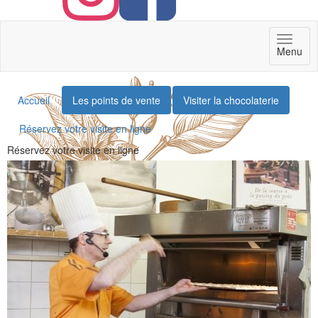
Toggl
Menu
naviga
Accueil
Les points de vente
Visiter la chocolaterie
Réservez votre visite en ligne
Réservez votre visite en ligne