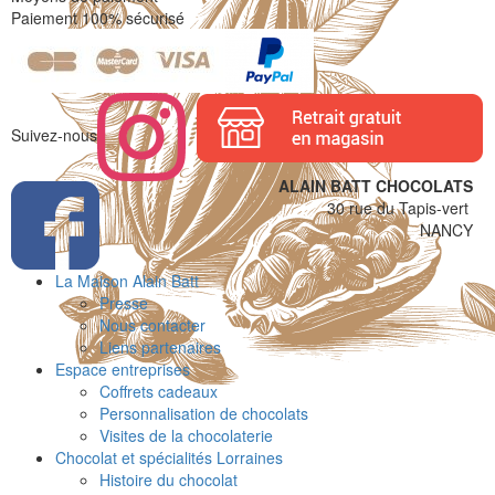
Paiement 100% sécurisé
Suivez-nous
ALAIN BATT CHOCOLATS
30 rue du Tapis-vert
NANCY
La Maison Alain Batt
Presse
Nous contacter
Liens partenaires
Espace entreprises
Coffrets cadeaux
Personnalisation de chocolats
Visites de la chocolaterie
Chocolat et spécialités Lorraines
Histoire du chocolat