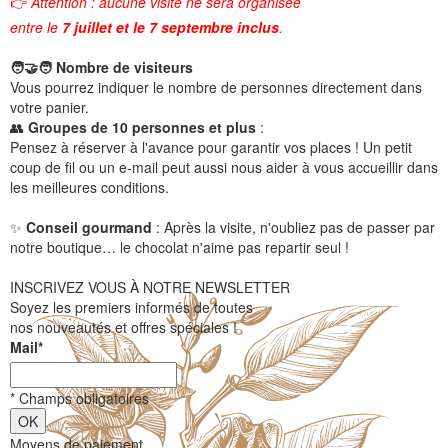
👉
Attention : aucune visite ne sera organisée
entre le
7 juillet et le 7 septembre inclus
.
🧑🤝🧑 Nombre de visiteurs
Vous pourrez indiquer le nombre de personnes directement dans
votre panier.
👥
Groupes de 10 personnes et plus
:
Pensez à réserver à l'avance pour garantir vos places ! Un petit
coup de fil ou un e-mail peut aussi nous aider à vous accueillir dans
les meilleures conditions.
✨
Conseil gourmand
: Après la visite, n'oubliez pas de passer par
notre boutique… le chocolat n'aime pas repartir seul !
INSCRIVEZ VOUS À NOTRE NEWSLETTER
Soyez les premiers informés de toutes
nos nouveautés et offres spéciales !
Mail
*
*
Champs obligatoires
Moyens de paiement