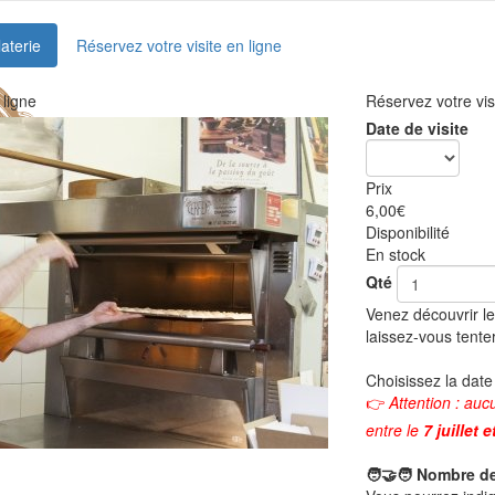
laterie
Réservez votre visite en ligne
 ligne
Réservez votre vis
Date de visite
Prix
6,00
€
Disponibilité
En stock
Qté
Venez découvrir le
laissez-vous tente
Choisissez la date
👉
Attention : auc
entre le
7 juillet 
🧑🤝🧑 Nombre de