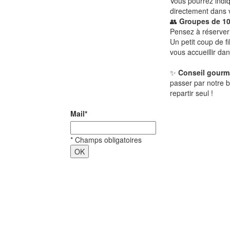
Vous pourrez indi
directement dans v
👥
Groupes de 10
Pensez à réserver 
Un petit coup de f
vous accueillir dan
✨
Conseil gour
passer par notre 
repartir seul !
Mail
*
*
Champs obligatoires