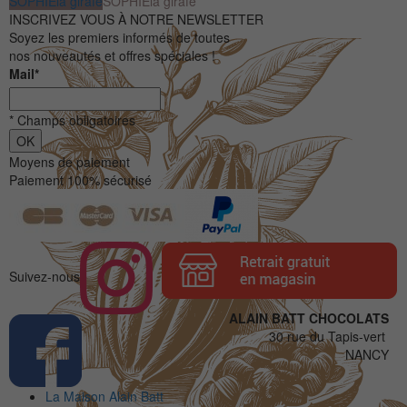
SOPHIE
la girafe
SOPHIE
la girafe
INSCRIVEZ VOUS À NOTRE NEWSLETTER
Soyez les premiers informés de toutes
nos nouveautés et offres spéciales !
Mail
*
*
Champs obligatoires
Moyens de paiement
Paiement 100% sécurisé
Suivez-nous
ALAIN BATT CHOCOLATS
30 rue du Tapis-vert
NANCY
La Maison Alain Batt