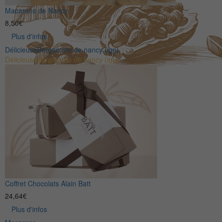
Macarons de Nancy
8,50
€
Plus d'infos
Délicieuse
Bergamote de nancy (igp)
Délicieuse
Bergamote de nancy (igp)
Coffret Chocolats Alain Batt
24,64
€
Plus d'infos