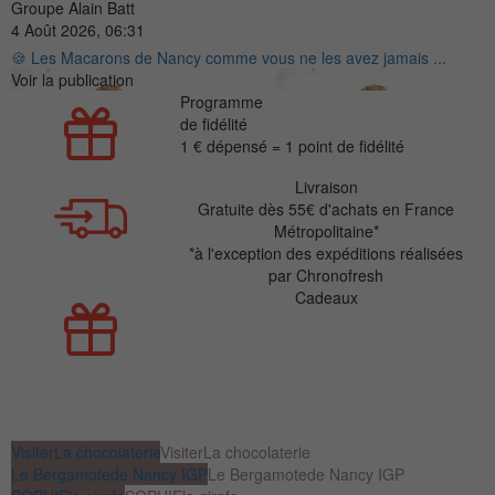
Groupe Alain Batt
4 Août 2026, 06:31
🍪 Les Macarons de Nancy comme vous ne les avez jamais ...
Voir la publication
Programme
de fidélité
1 € dépensé = 1 point de fidélité
Livraison
Gratuite dès 55€ d'achats en France
Métropolitaine*
*à l'exception des expéditions réalisées
par Chronofresh
Cadeaux
1 Thé Sencha bio
Offert dès 60 € d'achats
1 Gourde isotherme o
fferte
dès 100 € d'achats
1 Cadeau surprise Offert
dès 250 € d'achats
Visiter
La chocolaterie
Visiter
La chocolaterie
Le Bergamote
de Nancy IGP
Le Bergamote
de Nancy IGP