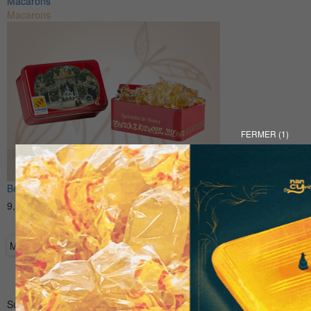
Macarons
Macarons
FERMER
(1)
Bergamote de Nancy (IGP)
9,35
€
Plus d'infos
Meilleures ventes
Suivez-nous