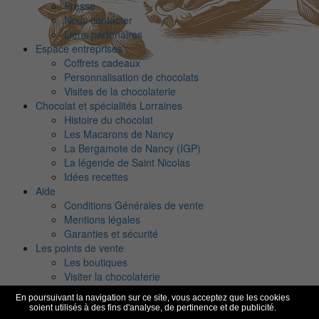
Presse
Nous contacter
Liens partenaires
Espace entreprises
Coffrets cadeaux
Personnalisation de chocolats
Visites de la chocolaterie
Chocolat et spécialités Lorraines
Histoire du chocolat
Les Macarons de Nancy
La Bergamote de Nancy (IGP)
La légende de Saint Nicolas
Idées recettes
Aide
Conditions Générales de vente
Mentions légales
Garanties et sécurité
Les points de vente
Les boutiques
Visiter la chocolaterie
Parrainage & fidélité
En poursuivant la navigation sur ce site, vous acceptez que les cookies
soient utilisés à des fins d'analyse, de pertinence et de publicité.
Recherche de produits
-
Presse
-
Contact
-
Liens partenaires
-