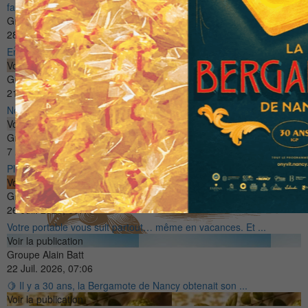
facebook
Groupe Alain Batt
28 Juil. 2026, 06:30
Envie d’une pause gourmande ? Tendre, généreux et ...
Voir la publication
Groupe Alain Batt
21 Juil. 2026, 10:25
Nous recrutons pâtissier(e) tourier(e), avec expérience ...
Voir la publication
Groupe Alain Batt
7 Août 2026, 06:31
Plutôt traditionnel ou framboise ? Deux interprétations ...
Voir la publication
Groupe Alain Batt
26 Juil. 2026, 06:44
Votre portable vous suit partout… même en vacances. Et ...
Voir la publication
Groupe Alain Batt
22 Juil. 2026, 07:06
🍋 Il y a 30 ans, la Bergamote de Nancy obtenait son ...
Voir la publication