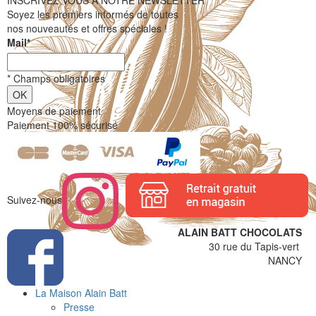
INSCRIVEZ VOUS À NOTRE NEWSLETTER
Soyez les premiers informés de toutes
nos nouveautés et offres spéciales !
Mail
*
*
Champs obligatoires
Moyens de paiement
Paiement 100% sécurisé
Suivez-nous
ALAIN BATT CHOCOLATS
30 rue du Tapis-vert
NANCY
La Maison Alain Batt
Presse