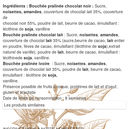
Ingrédients : Bouchée pralinée chocolat noir :
Sucre,
noisettes,
amandes
, couverture de chocolat lait 35%, couverture
de
chocolat noir 55%, poudre de lait, beurre de cacao, émulsifiant :
lécithine de
soja
, vanilline
Bouchée pralinée chocolat lait
: Sucre,
noisettes
,
amandes
,
couverture de chocolat
lait
35% (sucre,beurre de cacao,
lait
entier
en poudre, fèves de cacao, émulsifiant (lécithine de
soja
),extrait
naturel de vanille), poudre de
lait
, beurre de cacao, émulsifiant :
lécithinede
soja
, vanilline.
Bouchée pralinée ivoire
: Sucre,
noisettes
,
amandes
,
couverture de chocolat lait 35%, poudre de
lait
, beurre de cacao,
émulsifiant : lécithine de
soja,
vanilline.
Présence possible de fruits à coque, protéines de lait et d'oeuf,
gluten et arachide
Date de limite de consommation : 8 semaines
Les produits similaires