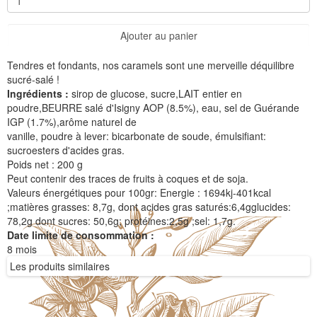
Ajouter au panier
Tendres et fondants, nos caramels sont une merveille déquilibre
sucré-salé !
Ingrédients :
sirop de glucose, sucre,LAIT entier en
poudre,BEURRE salé d'Isigny AOP (8.5%), eau, sel de Guérande
IGP (1.7%),arôme naturel de
vanille, poudre à lever: bicarbonate de soude, émulsifiant:
sucroesters d'acides gras.
Poids net : 200 g
Peut contenir des traces de fruits à coques et de soja.
Valeurs énergétiques pour 100gr: Energie : 1694kj-401kcal
;matières grasses: 8,7g, dont acides gras saturés:6,4gglucides:
78,2g dont sucres: 50,6g; protéines:2,5g ;sel: 1,7g.
Date limite de consommation :
8 mois
Les produits similaires