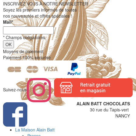
INSCRIVEZ VOUS À NOTRE NEWSLETTER
Soyez les premiers informés de toutes
nos nouveautés et offres spéciales !
Mail
*
*
Champs obligatoires
Moyens de paiement
Paiement 100% sécurisé
Suivez-nous
ALAIN BATT CHOCOLATS
30 rue du Tapis-vert
NANCY
La Maison Alain Batt
Presse