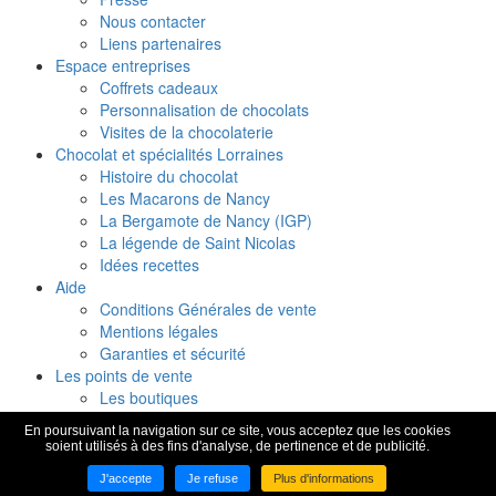
Nous contacter
Liens partenaires
Espace entreprises
Coffrets cadeaux
Personnalisation de chocolats
Visites de la chocolaterie
Chocolat et spécialités Lorraines
Histoire du chocolat
Les Macarons de Nancy
La Bergamote de Nancy (IGP)
La légende de Saint Nicolas
Idées recettes
Aide
Conditions Générales de vente
Mentions légales
Garanties et sécurité
Les points de vente
Les boutiques
Visiter la chocolaterie
En poursuivant la navigation sur ce site, vous acceptez que les cookies
Parrainage & fidélité
soient utilisés à des fins d'analyse, de pertinence et de publicité.
Recherche de produits
-
Presse
-
Contact
-
Liens partenaires
-
J'accepte
Je refuse
Plus d'informations