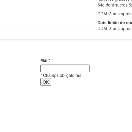
54g dont sucres 52
DDM :3 ans après 
Date limite de c
DDM :3 ans après 
Mail
*
*
Champs obligatoires