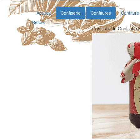
Accueil
Confiserie
Confitures
Confiture
Retour
Confiture de Quetsche 