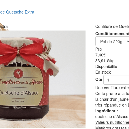
 de Quetsche Extra
Extra
Confiture de Quet
Conditionnemen
Prix
7,46
€
33,91 €/kg
Disponibilité
En stock
Qté
Une confiture ext
Cette prune à la f
la chair d'un jaune
très répandue en L
Ingrédient :
quetsche d'Alsace
Valeurs nutritionne
Matières grasses 