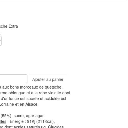
sche Extra
t
Ajouter au panier
ra aux bons morceaux de quetsche.
orme oblongue et à la robe violette dont
 d'or foncé est sucrée et acidulée est
orraine et en Alsace.
 (55%), sucre, agar-agar
lles
: Energie : 91Kj (211Kcal),
0g dont acides saturés 0g, Glucides