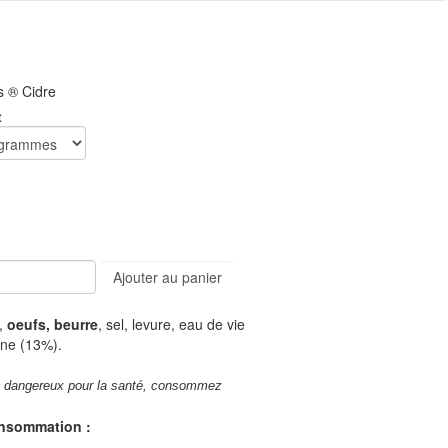
s ® Cidre
t
Ajouter au panier
u,
oeufs, beurre
, sel, levure, eau de vie
gne (13%).
st dangereux pour la santé, consommez
onsommation :