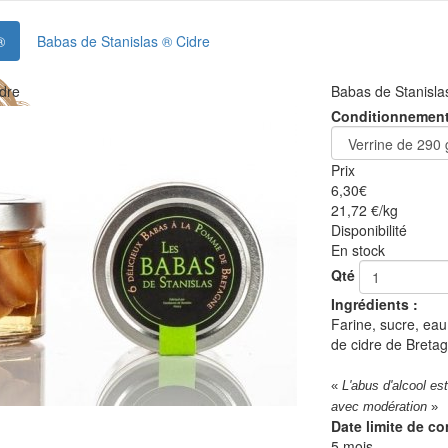
®
Babas de Stanislas ® Cidre
idre
Babas de Stanisla
Conditionnemen
Prix
6,30
€
21,72 €/kg
Disponibilité
En stock
Qté
Ingrédients :
Farine, sucre, ea
de cidre de Breta
«
L'abus d'alcool e
avec modération
»
Date limite de c
5 mois