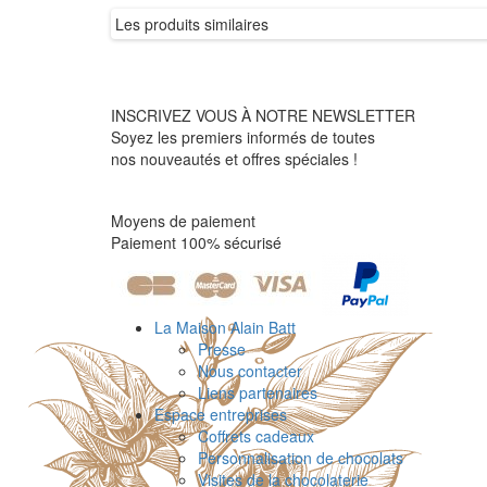
Les produits similaires
INSCRIVEZ VOUS À NOTRE NEWSLETTER
Soyez les premiers informés de toutes
nos nouveautés et offres spéciales !
Moyens de paiement
Paiement 100% sécurisé
La Maison Alain Batt
Presse
Nous contacter
Liens partenaires
Espace entreprises
Coffrets cadeaux
Personnalisation de chocolats
Visites de la chocolaterie