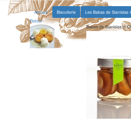
Accueil
Biscuiterie
Les Babas de Stanislas 
Retour
Babas de Stanislas ® C