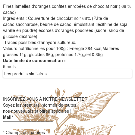
Fines lamelles d'oranges confites enrobées de chocolat noir ( 68 %
cacao)
Ingrédients : Couverture de chocolat noir 68% (Pâte de
cacao,saccharose, beurre de cacao, émulsifiant :lécithine de soja,
vanille en poudre) écorces d'oranges poudrées (sucre, sirop de
glucose-dextrose).
Traces possibles d'anhydre sulfureux.
Valeurs nutritionnelles pour 100g : Energie 384 kcal,Matières
grasses 11g, glucides 66g, protéines 1.7g,,sel 0.35g
Date limite de consommation :
5 mois
Les produits similaires
INSCRIVEZ VOUS À NOTRE NEWSLETTER
Soyez les premiers informés de toutes
nos nouveautés et offres spéciales !
Mail
*
*
Champs obligatoires