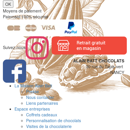
Moyens de paiement
Paiement 100% sécurisé
Suivez-nous
ALAIN BATT CHOCOLATS
30 rue du Tapis-vert
NANCY
La Maison Alain Batt
Presse
Nous contacter
Liens partenaires
Espace entreprises
Coffrets cadeaux
Personnalisation de chocolats
Visites de la chocolaterie