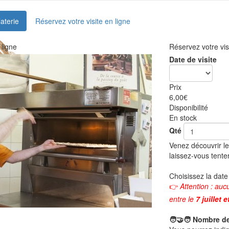
laterie
Réservez votre visite en ligne
 ligne
Réservez votre vis
Date de visite
Prix
6,00
€
Disponibilité
En stock
Qté
Venez découvrir le
laissez-vous tente
Choisissez la date
👉
Attention : auc
entre le
7 juillet 
🧑🤝🧑 Nombre de