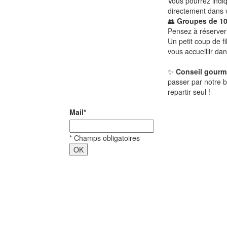
Vous pourrez indi
directement dans v
👥
Groupes de 10
Pensez à réserver 
Un petit coup de f
vous accueillir dan
✨
Conseil gour
passer par notre 
repartir seul !
Mail
*
*
Champs obligatoires