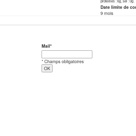
protéines : 6g, sel : 0g.
Date limite de c
9 mois
Mail
*
*
Champs obligatoires