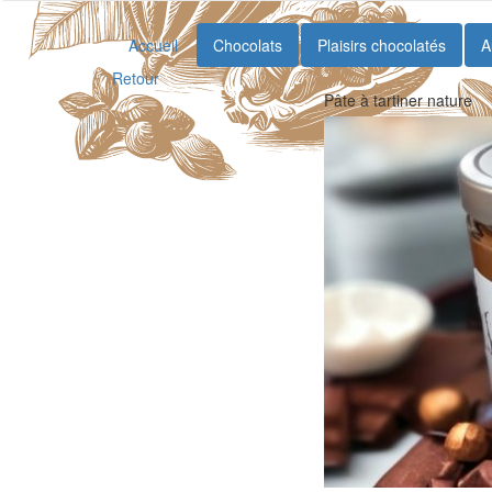
Accueil
Chocolats
Plaisirs chocolatés
A
Retour
Pâte à tartiner nature