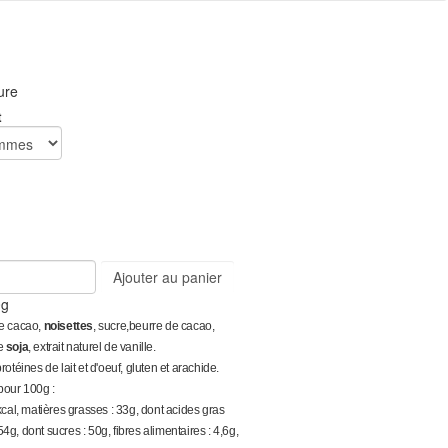
ure
t
Ajouter au panier
0g
e cacao,
noisettes
, sucre,beurre de cacao,
de
soja
, extrait naturel de vanille.
téines de lait et d'oeuf, gluten et arachide.
 pour 100g :
cal, matières grasses : 33g, dont acides gras
54g, dont sucres : 50g, fibres alimentaires : 4,6g,