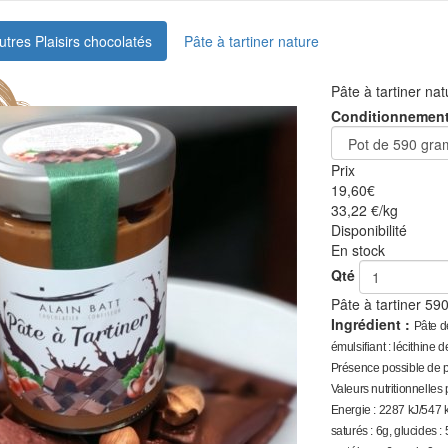
utres Plaisirs chocolatés
Pâte à tartiner nature
Pâte à tartiner nat
Conditionnemen
Prix
19,60
€
33,22 €/kg
Disponibilité
En stock
Qté
Pâte à tartiner 59
Ingrédient :
Pâte d
émulsifiant : lécithine 
Présence possible de pro
Valeurs nutritionnelles
Energie : 2287 kJ/547 k
saturés : 6g, glucides : 