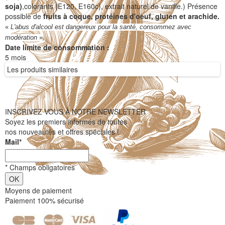
soja)
,colorants (E120, E160c), extrait naturel de vanille.) Présence
possible de
fruits à coque, protéines d'oeuf, gluten et arachide.
«
L'abus d'alcool est dangereux pour la santé, consommez avec
modération
»
Date limite de consommation :
5 mois
Les produits similaires
INSCRIVEZ VOUS À NOTRE NEWSLETTER
Soyez les premiers informés de toutes
nos nouveautés et offres spéciales !
Mail
*
*
Champs obligatoires
Moyens de paiement
Paiement 100% sécurisé