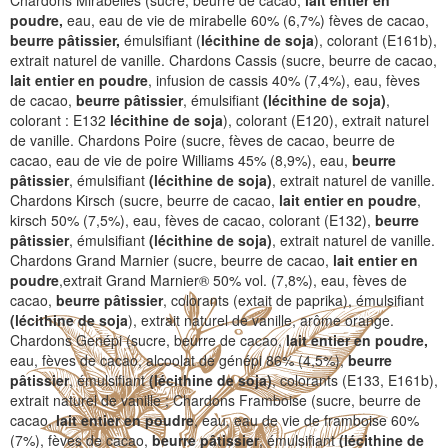
Chardons Mirabelles (sucre, beurre de cacao,
lait entier en
poudre,
eau, eau de vie de mirabelle 60% (6,7%) fèves de cacao,
beurre pâtissier,
émulsifiant (
lécithine de soja
), colorant (E161b),
extrait naturel de vanille. Chardons Cassis (sucre, beurre de cacao,
lait entier en poudre
, infusion de cassis 40% (7,4%), eau, fèves
de cacao,
beurre pâtissier
, émulsifiant
(lécithine de soja)
,
colorant : E132
lécithine de soja
), colorant (E120), extrait naturel
de vanille. Chardons Poire (sucre, fèves de cacao, beurre de
cacao, eau de vie de poire Williams 45% (8,9%), eau,
beurre
pâtissier
, émulsifiant
(lécithine de soja)
, extrait naturel de vanille.
Chardons Kirsch (sucre, beurre de cacao,
lait entier en poudre
,
kirsch 50% (7,5%), eau, fèves de cacao, colorant (E132),
beurre
pâtissier
, émulsifiant
(lécithine de soja)
, extrait naturel de vanille.
Chardons Grand Marnier (sucre, beurre de cacao,
lait entier en
poudre
,extrait Grand Marnier® 50% vol. (7,8%), eau, fèves de
cacao,
beurre pâtissier
, colorants (extait de paprika), émulsifiant
(lécithine de soja
), extrait naturel de vanille, arôme orange.
Chardons Genépi (sucre, beurre de cacao,
lait entier en poudre,
eau, fèves de cacao, alcoolat de génépi 86% (4,5%),
beurre
pâtissier
, émulsifiant
(lécithine de soja)
, colorants (E133, E161b),
extrait naturel de vanille ; Chardons Framboise (sucre, beurre de
cacao,
lait entier en poudre
, eau, eau de vie de framboise 60%
(7%), fèves de cacao,
beurre pâtissier
, émulsifiant
(lécithine de