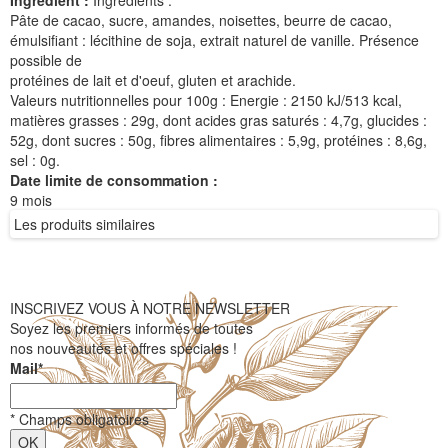
Ingrédient :
Ingrédients :
Pâte de cacao, sucre, amandes, noisettes, beurre de cacao,
émulsifiant : lécithine de soja, extrait naturel de vanille. Présence
possible de
protéines de lait et d'oeuf, gluten et arachide.
Valeurs nutritionnelles pour 100g : Energie : 2150 kJ/513 kcal,
matières grasses : 29g, dont acides gras saturés : 4,7g, glucides :
52g, dont sucres : 50g, fibres alimentaires : 5,9g, protéines : 8,6g,
sel : 0g.
Date limite de consommation :
9 mois
Les produits similaires
INSCRIVEZ VOUS À NOTRE NEWSLETTER
Soyez les premiers informés de toutes
nos nouveautés et offres spéciales !
Mail
*
*
Champs obligatoires