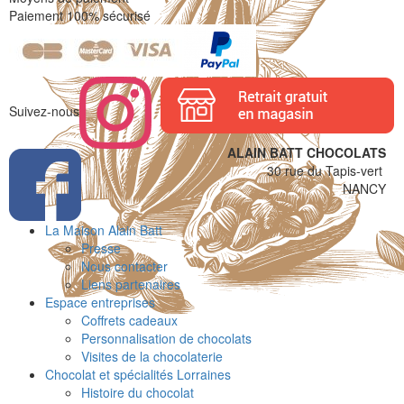
Paiement 100% sécurisé
Suivez-nous
ALAIN BATT CHOCOLATS
30 rue du Tapis-vert
NANCY
La Maison Alain Batt
Presse
Nous contacter
Liens partenaires
Espace entreprises
Coffrets cadeaux
Personnalisation de chocolats
Visites de la chocolaterie
Chocolat et spécialités Lorraines
Histoire du chocolat