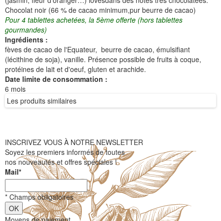
(jasmin, fleur d'oranger…) lovésdans des notes très chocolatées.
Chocolat noir (66 % de cacao minimum,pur beurre de cacao)
Pour 4 tablettes achetées, la 5ème offerte (hors tablettes
gourmandes)
Ingrédients :
fèves de cacao de l'Equateur, beurre de cacao, émulsifiant
(lécithine de soja), vanille. Présence possible de fruits à coque,
protéines de lait et d'oeuf, gluten et arachide.
Date limite de consommation :
6 mois
Les produits similaires
INSCRIVEZ VOUS À NOTRE NEWSLETTER
Soyez les premiers informés de toutes
nos nouveautés et offres spéciales !
Mail
*
*
Champs obligatoires
Moyens de paiement