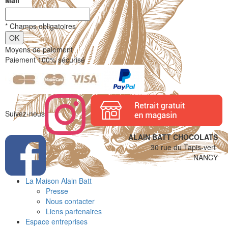
Mail
*
*
Champs obligatoires
Moyens de paiement
Paiement 100% sécurisé
Suivez-nous
ALAIN BATT CHOCOLATS
30 rue du Tapis-vert
NANCY
La Maison Alain Batt
Presse
Nous contacter
Liens partenaires
Espace entreprises