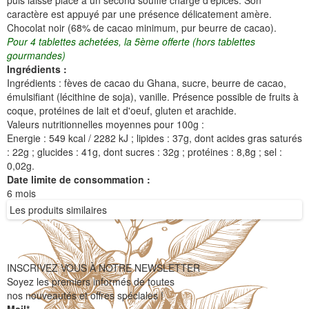
puis laisse place à un second souffle chargé d'épices. Son
caractère est appuyé par une présence délicatement amère.
Chocolat noir (68% de cacao minimum, pur beurre de cacao).
Pour 4 tablettes achetées, la 5ème offerte (hors tablettes
gourmandes)
Ingrédients :
Ingrédients : fèves de cacao du Ghana, sucre, beurre de cacao,
émulsifiant (lécithine de soja), vanille. Présence possible de fruits à
coque, protéines de lait et d'oeuf, gluten et arachide.
Valeurs nutritionnelles moyennes pour 100g :
Energie : 549 kcal / 2282 kJ ; lipides : 37g, dont acides gras saturés
: 22g ; glucides : 41g, dont sucres : 32g ; protéines : 8,8g ; sel :
0,02g.
Date limite de consommation :
6 mois
Les produits similaires
INSCRIVEZ VOUS À NOTRE NEWSLETTER
Soyez les premiers informés de toutes
nos nouveautés et offres spéciales !