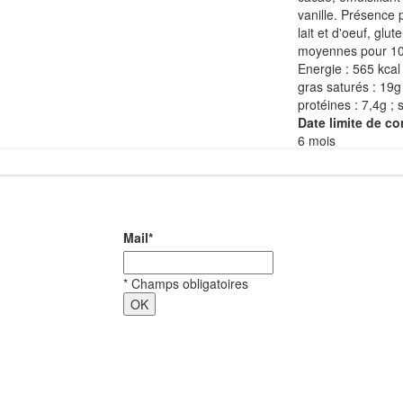
vanille. Présence 
lait et d'oeuf, glut
moyennes pour 10
Energie : 565 kcal 
gras saturés : 19g 
protéines : 7,4g ; s
Date limite de c
6 mois
Mail
*
*
Champs obligatoires