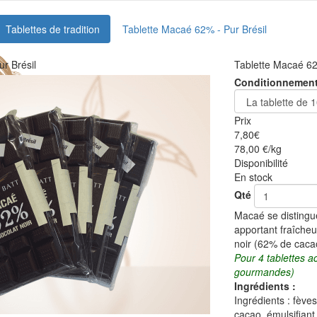
Tablettes de tradition
Tablette Macaé 62% - Pur Brésil
r Brésil
Tablette Macaé 62
Conditionnemen
Prix
7,80
€
78,00 €/kg
Disponibilité
En stock
Qté
Macaé se distingu
apportant fraîcheu
noir (62% de caca
Pour 4 tablettes a
gourmandes)
Ingrédients :
Ingrédients : fève
cacao, émulsifiant 