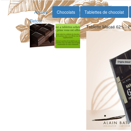
Accueil
Chocolats
Tablettes de chocolat
Retour
Tablette Macaé 62% - Pu