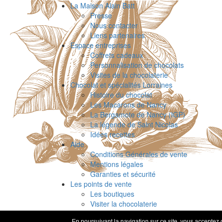
La Maison Alain Batt
Presse
Nous contacter
Liens partenaires
Espace entreprises
Coffrets cadeaux
Personnalisation de chocolats
Visites de la chocolaterie
Chocolat et spécialités Lorraines
Histoire du chocolat
Les Macarons de Nancy
La Bergamote de Nancy (IGP)
La légende de Saint Nicolas
Idées recettes
Aide
Conditions Générales de vente
Mentions légales
Garanties et sécurité
Les points de vente
Les boutiques
Visiter la chocolaterie
Parrainage & fidélité
En poursuivant la navigation sur ce site, vous acceptez q