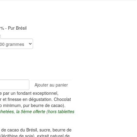
% - Pur Brésil
t
Ajouter au panier
e par un fondant exceptionnel,
r et finesse en dégustation. Chocolat
o minimum, pur beurre de cacao).
chetées, la 5ème offerte (hors tablettes
s de cacao du Brésil, sucre, beurre de
(lécithine de soja), extrait naturel de