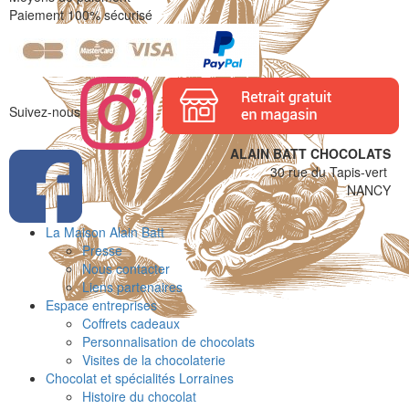
Paiement 100% sécurisé
Suivez-nous
ALAIN BATT CHOCOLATS
30 rue du Tapis-vert
NANCY
La Maison Alain Batt
Presse
Nous contacter
Liens partenaires
Espace entreprises
Coffrets cadeaux
Personnalisation de chocolats
Visites de la chocolaterie
Chocolat et spécialités Lorraines
Histoire du chocolat