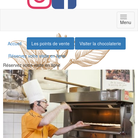
Toggl
Menu
naviga
Accueil
Les points de vente
Visiter la chocolaterie
Réservez votre visite en ligne
Réservez votre visite en ligne