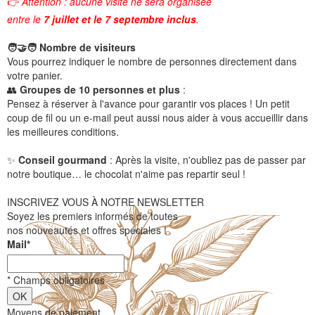
👉
Attention : aucune visite ne sera organisée
entre le
7 juillet et le 7 septembre inclus
.
🧑🤝🧑 Nombre de visiteurs
Vous pourrez indiquer le nombre de personnes directement dans
votre panier.
👥
Groupes de 10 personnes et plus
:
Pensez à réserver à l'avance pour garantir vos places ! Un petit
coup de fil ou un e-mail peut aussi nous aider à vous accueillir dans
les meilleures conditions.
✨
Conseil gourmand
: Après la visite, n'oubliez pas de passer par
notre boutique… le chocolat n'aime pas repartir seul !
INSCRIVEZ VOUS À NOTRE NEWSLETTER
Soyez les premiers informés de toutes
nos nouveautés et offres spéciales !
Mail
*
*
Champs obligatoires
Moyens de paiement