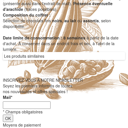
(présente aussi dans l'extrait de malt).
Présence éventuelle
d'arachide
(traces possibles).
Composition du coffret :
Sélection de chocolats fins
noirs
,
au lait
ou
assortis
, selon
disponibilité.
Date limite de consommation :
8 semaines
à partir de la date
d'achat. À conserver dans un endroit frais et sec, à l'abri de la
lumière.
Les produits similaires
INSCRIVEZ VOUS À NOTRE NEWSLETTER
Soyez les premiers informés de toutes
nos nouveautés et offres spéciales !
Mail
*
*
Champs obligatoires
Moyens de paiement