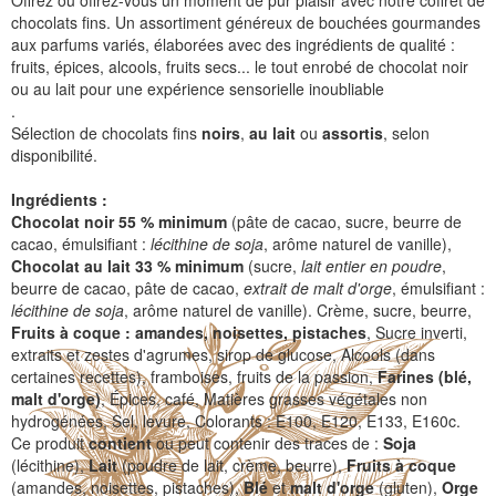
Offrez ou offrez-vous un moment de pur plaisir avec notre coffret de
chocolats fins. Un assortiment généreux de bouchées gourmandes
aux parfums variés, élaborées avec des ingrédients de qualité :
fruits, épices, alcools, fruits secs... le tout enrobé de chocolat noir
ou au lait pour une expérience sensorielle inoubliable
.
Sélection de chocolats fins
noirs
,
au lait
ou
assortis
, selon
disponibilité.
Ingrédients :
Chocolat noir
55 % minimum
(pâte de cacao, sucre, beurre de
cacao, émulsifiant :
lécithine de soja
, arôme naturel de vanille),
Chocolat au lait 33 % minimum
(sucre,
lait entier en poudre
,
beurre de cacao, pâte de cacao,
extrait de malt d'orge
, émulsifiant :
lécithine de soja
, arôme naturel de vanille). Crème, sucre, beurre,
Fruits à coque : amandes, noisettes, pistaches
, Sucre inverti,
extraits et zestes d'agrumes, sirop de glucose, Alcools (dans
certaines recettes), framboises, fruits de la passion,
Farines (blé,
malt d'orge)
, Épices, café, Matières grasses végétales non
hydrogénées, Sel, levure, Colorants : E100, E120, E133, E160c.
Ce produit
contient
ou peut contenir des traces de :
Soja
(lécithine),
Lait
(poudre de lait, crème, beurre),
Fruits à coque
(amandes, noisettes, pistaches),
Blé
et
malt d'orge
(gluten),
Orge