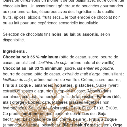
Offrez ou offrez-vous un moment de pur plaisir avec notre coffret de
chocolats fins. Un assortiment généreux de bouchées gourmandes
aux parfums variés, élaborées avec des ingrédients de qualité :
fruits, épices, alcools, fruits secs... le tout enrobé de chocolat noir
ou au lait pour une expérience sensorielle inoubliable
.
Sélection de chocolats fins
noirs
,
au lait
ou
assortis
, selon
disponibilité.
Ingrédients :
Chocolat noir
55 % minimum
(pâte de cacao, sucre, beurre de
cacao, émulsifiant :
lécithine de soja
, arôme naturel de vanille),
Chocolat au lait 33 % minimum
(sucre,
lait entier en poudre
,
beurre de cacao, pâte de cacao,
extrait de malt d'orge
, émulsifiant :
lécithine de soja
, arôme naturel de vanille). Crème, sucre, beurre,
Fruits à coque : amandes, noisettes, pistaches
, Sucre inverti,
extraits et zestes d'agrumes, sirop de glucose, Alcools (dans
certaines recettes), framboises, fruits de la passion,
Farines (blé,
malt d'orge)
, Épices, café, Matières grasses végétales non
hydrogénées, Sel, levure, Colorants : E100, E120, E133, E160c.
Ce produit
contient
ou peut contenir des traces de :
Soja
(lécithine),
Lait
(poudre de lait, crème, beurre),
Fruits à coque
(amandes, noisettes, pistaches),
Blé
et
malt d'orge
(gluten),
Orge