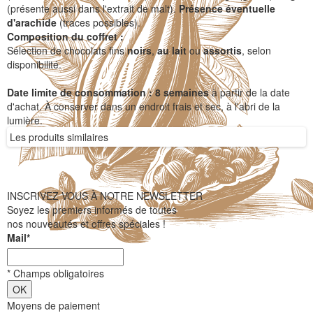
(présente aussi dans l'extrait de malt).
Présence éventuelle
d'arachide
(traces possibles).
Composition du coffret :
Sélection de chocolats fins
noirs
,
au lait
ou
assortis
, selon
disponibilité.
Date limite de consommation :
8 semaines
à partir de la date
d'achat. À conserver dans un endroit frais et sec, à l'abri de la
lumière.
Les produits similaires
INSCRIVEZ VOUS À NOTRE NEWSLETTER
Soyez les premiers informés de toutes
nos nouveautés et offres spéciales !
Mail
*
*
Champs obligatoires
Moyens de paiement