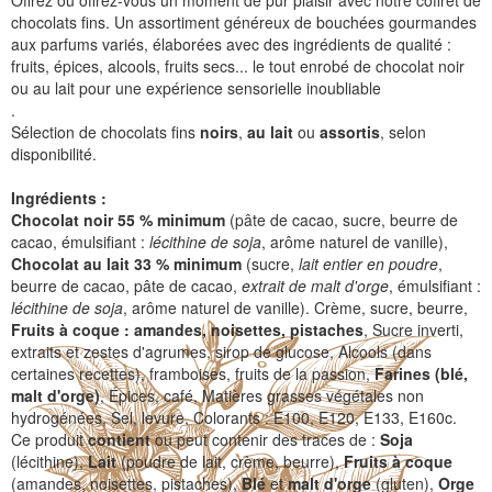
Offrez ou offrez-vous un moment de pur plaisir avec notre coffret de
chocolats fins. Un assortiment généreux de bouchées gourmandes
aux parfums variés, élaborées avec des ingrédients de qualité :
fruits, épices, alcools, fruits secs... le tout enrobé de chocolat noir
ou au lait pour une expérience sensorielle inoubliable
.
Sélection de chocolats fins
noirs
,
au lait
ou
assortis
, selon
disponibilité.
Ingrédients :
Chocolat noir
55 % minimum
(pâte de cacao, sucre, beurre de
cacao, émulsifiant :
lécithine de soja
, arôme naturel de vanille),
Chocolat au lait 33 % minimum
(sucre,
lait entier en poudre
,
beurre de cacao, pâte de cacao,
extrait de malt d'orge
, émulsifiant :
lécithine de soja
, arôme naturel de vanille). Crème, sucre, beurre,
Fruits à coque : amandes, noisettes, pistaches
, Sucre inverti,
extraits et zestes d'agrumes, sirop de glucose, Alcools (dans
certaines recettes), framboises, fruits de la passion,
Farines (blé,
malt d'orge)
, Épices, café, Matières grasses végétales non
hydrogénées, Sel, levure, Colorants : E100, E120, E133, E160c.
Ce produit
contient
ou peut contenir des traces de :
Soja
(lécithine),
Lait
(poudre de lait, crème, beurre),
Fruits à coque
(amandes, noisettes, pistaches),
Blé
et
malt d'orge
(gluten),
Orge