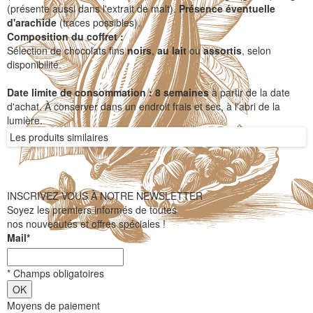
(présente aussi dans l'extrait de malt).
Présence éventuelle
d'arachide
(traces possibles).
Composition du coffret :
Sélection de chocolats fins
noirs
,
au lait
ou
assortis
, selon
disponibilité.
Date limite de consommation :
8 semaines
à partir de la date
d'achat. À conserver dans un endroit frais et sec, à l'abri de la
lumière.
Les produits similaires
INSCRIVEZ VOUS À NOTRE NEWSLETTER
Soyez les premiers informés de toutes
nos nouveautés et offres spéciales !
Mail
*
*
Champs obligatoires
Moyens de paiement