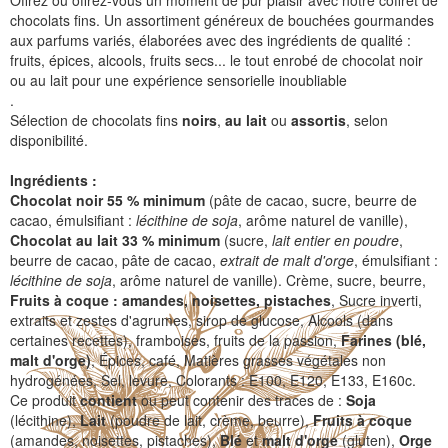
Offrez ou offrez-vous un moment de pur plaisir avec notre coffret de
chocolats fins. Un assortiment généreux de bouchées gourmandes
aux parfums variés, élaborées avec des ingrédients de qualité :
fruits, épices, alcools, fruits secs... le tout enrobé de chocolat noir
ou au lait pour une expérience sensorielle inoubliable
.
Sélection de chocolats fins
noirs
,
au lait
ou
assortis
, selon
disponibilité.
Ingrédients :
Chocolat noir
55 % minimum
(pâte de cacao, sucre, beurre de
cacao, émulsifiant :
lécithine de soja
, arôme naturel de vanille),
Chocolat au lait 33 % minimum
(sucre,
lait entier en poudre
,
beurre de cacao, pâte de cacao,
extrait de malt d'orge
, émulsifiant :
lécithine de soja
, arôme naturel de vanille). Crème, sucre, beurre,
Fruits à coque : amandes, noisettes, pistaches
, Sucre inverti,
extraits et zestes d'agrumes, sirop de glucose, Alcools (dans
certaines recettes), framboises, fruits de la passion,
Farines (blé,
malt d'orge)
, Épices, café, Matières grasses végétales non
hydrogénées, Sel, levure, Colorants : E100, E120, E133, E160c.
Ce produit
contient
ou peut contenir des traces de :
Soja
(lécithine),
Lait
(poudre de lait, crème, beurre),
Fruits à coque
(amandes, noisettes, pistaches),
Blé
et
malt d'orge
(gluten),
Orge