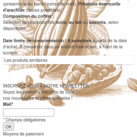
(présente aussi dans l'extrait de malt).
Présence éventuelle
d'arachide
(traces possibles).
Composition du coffret :
Sélection de chocolats fins
noirs
,
au lait
ou
assortis
, selon
disponibilité.
Date limite de consommation :
8 semaines
à partir de la date
d'achat. À conserver dans un endroit frais et sec, à l'abri de la
lumière.
Les produits similaires
INSCRIVEZ VOUS À NOTRE NEWSLETTER
Soyez les premiers informés de toutes
nos nouveautés et offres spéciales !
Mail
*
*
Champs obligatoires
Moyens de paiement